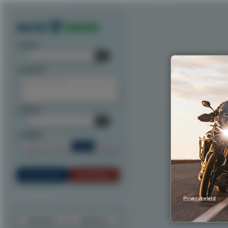
Exporteer route als track
Exporteer route als waypoints
Exporteer als ITN
Exporteer n
startpunt:
tussenpunt:
eindpunt:
routeoptie:
Snel
Kort
Scenic
Rondrit
Bereken Route
Reset Route
Privacybeleid
Exporteer
Importeer