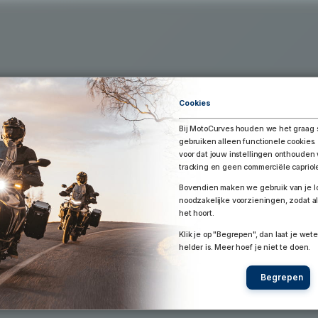
Exporteer Route
aar Google Earth / Maps
Route bewaren
Cookies
Bij MotoCurves houden we het graag 
gebruiken alleen functionele cookies.
voor dat jouw instellingen onthoude
tracking en geen commerciële capriol
Bovendien maken we gebruik van je lo
noodzakelijke voorzieningen, zodat al
het hoort.
Klik je op "Begrepen", dan laat je wete
helder is. Meer hoef je niet te doen.
Begrepen