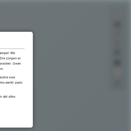
×
simpel. We
 Die zorgen er
n worden. Geen
en.
catie voor
les werkt zoals
n dat alles