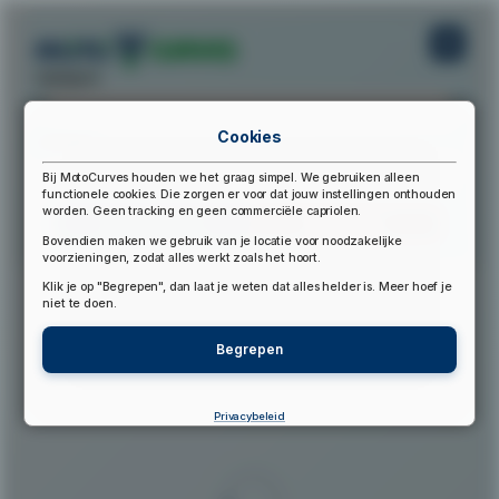
startpunt:
Cookies
eindpunt:
Bij MotoCurves houden we het graag simpel. We gebruiken alleen
functionele cookies. Die zorgen er voor dat jouw instellingen onthouden
worden. Geen tracking en geen commerciële capriolen.
Bereken Route
Reset Route
Bovendien maken we gebruik van je locatie voor noodzakelijke
voorzieningen, zodat alles werkt zoals het hoort.
Klik je op "Begrepen", dan laat je weten dat alles helder is. Meer hoef je
▲
niet te doen.
Begrepen
Privacybeleid