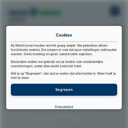
startpunt:
Cookies
eindpunt:
Bij MotoCurves houden we het graag simpel. We gebruiken alleen
functionele cookies. Die zorgen er voor dat jouw instellingen onthouden
worden. Geen tracking en geen commerciële capriolen.
Bereken Route
Reset Route
Bovendien maken we gebruik van je locatie voor noodzakelijke
voorzieningen, zodat alles werkt zoals het hoort.
Klik je op "Begrepen", dan laat je weten dat alles helder is. Meer hoef je
▲
niet te doen.
Begrepen
Privacybeleid