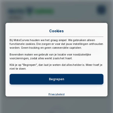
startpunt:
Cookies
eindpunt:
Bij MotoCurves houden we het graag simpel. We gebruiken alleen
functionele cookies. Die zorgen er voor dat jouw instellingen onthouden
worden. Geen tracking en geen commerciële capriolen.
Bereken Route
Reset Route
Bovendien maken we gebruik van je locatie voor noodzakelijke
voorzieningen, zodat alles werkt zoals het hoort.
Klik je op "Begrepen", dan laat je weten dat alles helder is. Meer hoef je
▲
niet te doen.
Begrepen
Privacybeleid