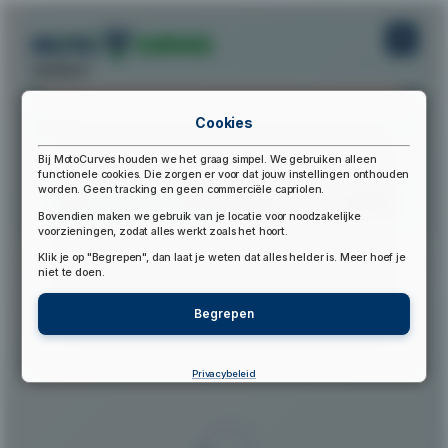
startpunt:
Cookies
eindpunt:
Bij MotoCurves houden we het graag simpel. We gebruiken alleen
functionele cookies. Die zorgen er voor dat jouw instellingen onthouden
worden. Geen tracking en geen commerciële capriolen.
Bereken Route
Reset Route
Bovendien maken we gebruik van je locatie voor noodzakelijke
voorzieningen, zodat alles werkt zoals het hoort.
Klik je op "Begrepen", dan laat je weten dat alles helder is. Meer hoef je
▲
niet te doen.
Begrepen
Privacybeleid