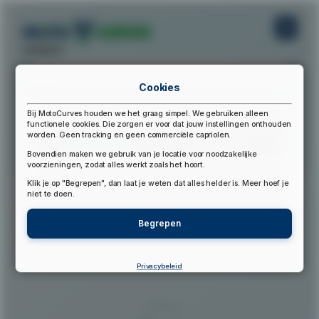
startpunt:
Cookies
eindpunt:
Bij MotoCurves houden we het graag simpel. We gebruiken alleen
functionele cookies. Die zorgen er voor dat jouw instellingen onthouden
worden. Geen tracking en geen commerciële capriolen.
Bereken Route
Reset Route
Bovendien maken we gebruik van je locatie voor noodzakelijke
voorzieningen, zodat alles werkt zoals het hoort.
Klik je op "Begrepen", dan laat je weten dat alles helder is. Meer hoef je
▲
niet te doen.
Begrepen
Privacybeleid