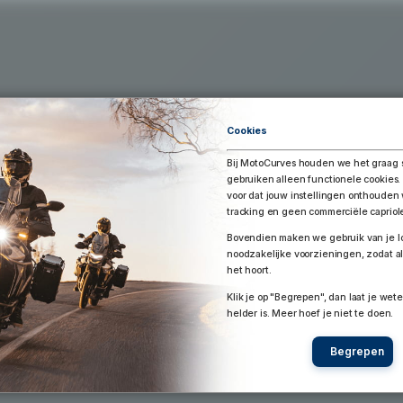
Exporteer Route
aar Google Earth / Maps
Route bewaren
Cookies
Bij MotoCurves houden we het graag 
gebruiken alleen functionele cookies.
voor dat jouw instellingen onthoude
tracking en geen commerciële capriol
Bovendien maken we gebruik van je lo
noodzakelijke voorzieningen, zodat al
het hoort.
Klik je op "Begrepen", dan laat je wete
helder is. Meer hoef je niet te doen.
Begrepen