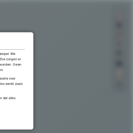
×
simpel. We
 Die zorgen er
n worden. Geen
en.
catie voor
les werkt zoals
n dat alles