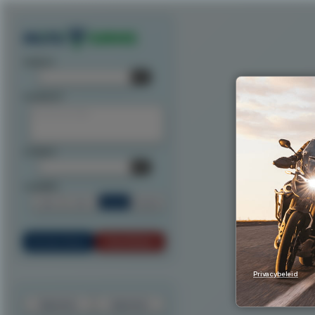
Exporteer route als track
Exporteer route als waypoints
Exporteer als ITN
Exporteer n
startpunt:
tussenpunt:
eindpunt:
routeoptie:
Snel
Kort
Scenic
Rondrit
Bereken Route
Reset Route
Privacybeleid
Exporteer
Importeer