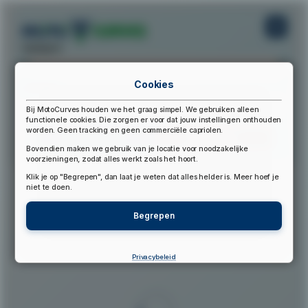
startpunt:
Cookies
eindpunt:
Bij MotoCurves houden we het graag simpel. We gebruiken alleen
functionele cookies. Die zorgen er voor dat jouw instellingen onthouden
worden. Geen tracking en geen commerciële capriolen.
Bereken Route
Reset Route
Bovendien maken we gebruik van je locatie voor noodzakelijke
voorzieningen, zodat alles werkt zoals het hoort.
Klik je op "Begrepen", dan laat je weten dat alles helder is. Meer hoef je
▲
niet te doen.
Begrepen
Privacybeleid