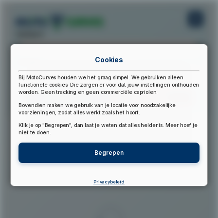
startpunt:
Cookies
eindpunt:
Bij MotoCurves houden we het graag simpel. We gebruiken alleen
functionele cookies. Die zorgen er voor dat jouw instellingen onthouden
worden. Geen tracking en geen commerciële capriolen.
Bereken Route
Reset Route
Bovendien maken we gebruik van je locatie voor noodzakelijke
voorzieningen, zodat alles werkt zoals het hoort.
Klik je op "Begrepen", dan laat je weten dat alles helder is. Meer hoef je
▲
niet te doen.
Begrepen
Privacybeleid