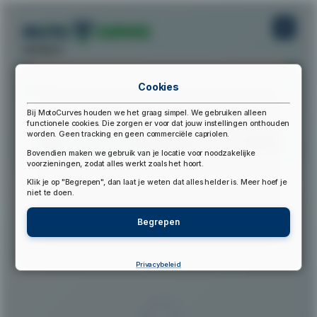
startpunt:
Cookies
eindpunt:
Bij MotoCurves houden we het graag simpel. We gebruiken alleen
functionele cookies. Die zorgen er voor dat jouw instellingen onthouden
worden. Geen tracking en geen commerciële capriolen.
Bereken Route
Reset Route
Bovendien maken we gebruik van je locatie voor noodzakelijke
voorzieningen, zodat alles werkt zoals het hoort.
Klik je op "Begrepen", dan laat je weten dat alles helder is. Meer hoef je
▲
niet te doen.
Begrepen
Privacybeleid