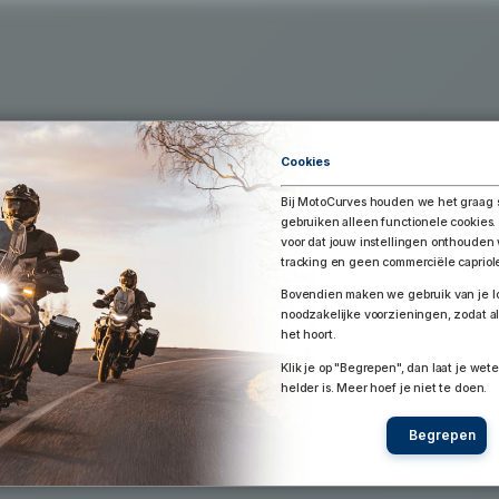
Exporteer Route
aar Google Earth / Maps
Route bewaren
Cookies
Bij MotoCurves houden we het graag 
gebruiken alleen functionele cookies.
voor dat jouw instellingen onthoude
tracking en geen commerciële capriol
Bovendien maken we gebruik van je lo
noodzakelijke voorzieningen, zodat al
het hoort.
Klik je op "Begrepen", dan laat je wete
helder is. Meer hoef je niet te doen.
Begrepen