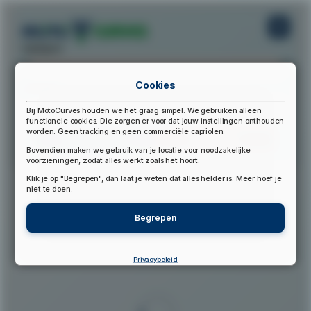
startpunt:
Cookies
eindpunt:
Bij MotoCurves houden we het graag simpel. We gebruiken alleen
functionele cookies. Die zorgen er voor dat jouw instellingen onthouden
worden. Geen tracking en geen commerciële capriolen.
Bereken Route
Reset Route
Bovendien maken we gebruik van je locatie voor noodzakelijke
voorzieningen, zodat alles werkt zoals het hoort.
Klik je op "Begrepen", dan laat je weten dat alles helder is. Meer hoef je
▲
niet te doen.
Begrepen
Privacybeleid