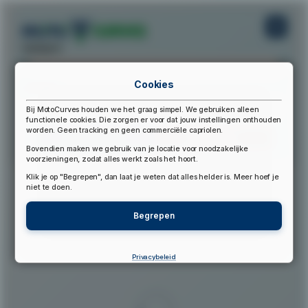
startpunt:
Cookies
eindpunt:
Bij MotoCurves houden we het graag simpel. We gebruiken alleen
functionele cookies. Die zorgen er voor dat jouw instellingen onthouden
worden. Geen tracking en geen commerciële capriolen.
Bereken Route
Reset Route
Bovendien maken we gebruik van je locatie voor noodzakelijke
voorzieningen, zodat alles werkt zoals het hoort.
Klik je op "Begrepen", dan laat je weten dat alles helder is. Meer hoef je
▲
niet te doen.
Begrepen
Privacybeleid