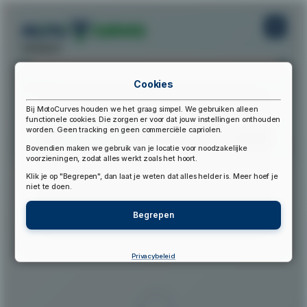
startpunt:
Cookies
eindpunt:
Bij MotoCurves houden we het graag simpel. We gebruiken alleen
functionele cookies. Die zorgen er voor dat jouw instellingen onthouden
worden. Geen tracking en geen commerciële capriolen.
Bereken Route
Reset Route
Bovendien maken we gebruik van je locatie voor noodzakelijke
voorzieningen, zodat alles werkt zoals het hoort.
Klik je op "Begrepen", dan laat je weten dat alles helder is. Meer hoef je
▲
niet te doen.
Begrepen
Privacybeleid