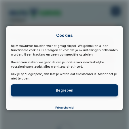
startpunt:
Cookies
eindpunt:
Bij MotoCurves houden we het graag simpel. We gebruiken alleen
functionele cookies. Die zorgen er voor dat jouw instellingen onthouden
worden. Geen tracking en geen commerciële capriolen.
Bereken Route
Reset Route
Bovendien maken we gebruik van je locatie voor noodzakelijke
voorzieningen, zodat alles werkt zoals het hoort.
Klik je op "Begrepen", dan laat je weten dat alles helder is. Meer hoef je
▲
niet te doen.
Begrepen
Privacybeleid