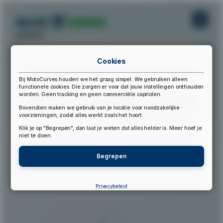
startpunt:
Cookies
eindpunt:
Bij MotoCurves houden we het graag simpel. We gebruiken alleen
functionele cookies. Die zorgen er voor dat jouw instellingen onthouden
worden. Geen tracking en geen commerciële capriolen.
Bereken Route
Reset Route
Bovendien maken we gebruik van je locatie voor noodzakelijke
voorzieningen, zodat alles werkt zoals het hoort.
Klik je op "Begrepen", dan laat je weten dat alles helder is. Meer hoef je
▲
niet te doen.
Begrepen
Privacybeleid