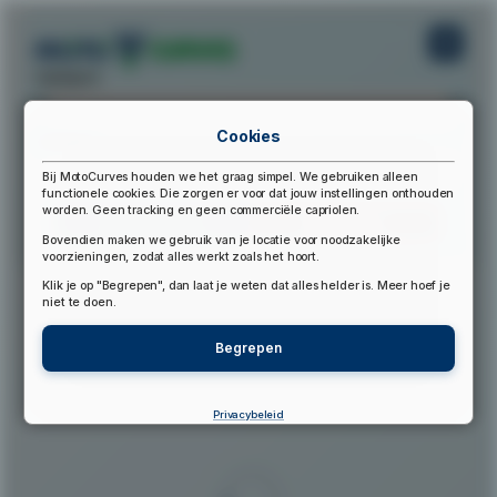
startpunt:
Cookies
eindpunt:
Bij MotoCurves houden we het graag simpel. We gebruiken alleen
functionele cookies. Die zorgen er voor dat jouw instellingen onthouden
worden. Geen tracking en geen commerciële capriolen.
Bereken Route
Reset Route
Bovendien maken we gebruik van je locatie voor noodzakelijke
voorzieningen, zodat alles werkt zoals het hoort.
Klik je op "Begrepen", dan laat je weten dat alles helder is. Meer hoef je
▲
niet te doen.
Begrepen
Privacybeleid