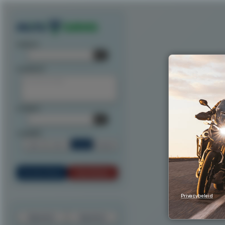
Exporteer route als track
Exporteer route als waypoints
Exporteer als ITN
Exporteer n
startpunt:
tussenpunt:
eindpunt:
routeoptie:
Snel
Kort
Scenic
Rondrit
Bereken Route
Reset Route
Privacybeleid
Exporteer
Importeer