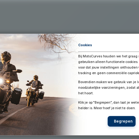
Exporteer Route
aar Google Earth / Maps
Route bewaren
Cookies
Bij MotoCurves houden we het graag 
gebruiken alleen functionele cookies.
voor dat jouw instellingen onthoude
tracking en geen commerciële capriol
Bovendien maken we gebruik van je lo
noodzakelijke voorzieningen, zodat al
het hoort.
Klik je op "Begrepen", dan laat je wete
helder is. Meer hoef je niet te doen.
Begrepen