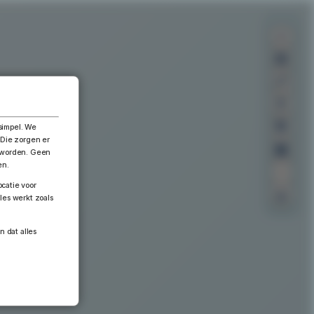
×
simpel. We
 Die zorgen er
n worden. Geen
en.
catie voor
les werkt zoals
n dat alles