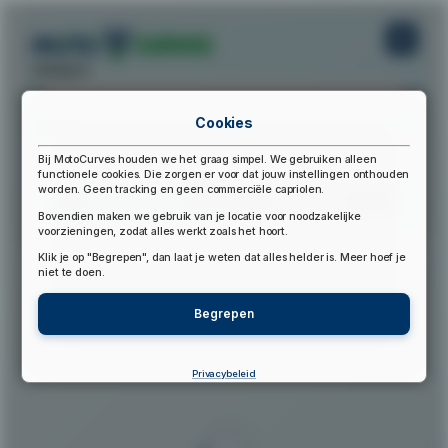
startpunt:
Cookies
eindpunt:
Bij MotoCurves houden we het graag simpel. We gebruiken alleen
functionele cookies. Die zorgen er voor dat jouw instellingen onthouden
worden. Geen tracking en geen commerciële capriolen.
Bereken Route
Reset Route
Bovendien maken we gebruik van je locatie voor noodzakelijke
voorzieningen, zodat alles werkt zoals het hoort.
Klik je op "Begrepen", dan laat je weten dat alles helder is. Meer hoef je
▲
niet te doen.
Begrepen
Privacybeleid