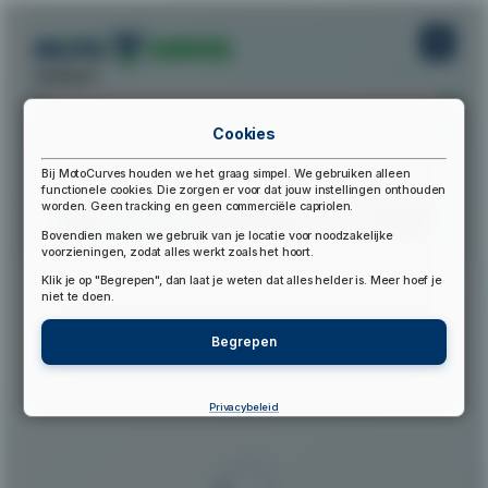
startpunt:
Cookies
eindpunt:
Bij MotoCurves houden we het graag simpel. We gebruiken alleen
functionele cookies. Die zorgen er voor dat jouw instellingen onthouden
worden. Geen tracking en geen commerciële capriolen.
Bereken Route
Reset Route
Bovendien maken we gebruik van je locatie voor noodzakelijke
voorzieningen, zodat alles werkt zoals het hoort.
Klik je op "Begrepen", dan laat je weten dat alles helder is. Meer hoef je
▲
niet te doen.
Begrepen
Privacybeleid