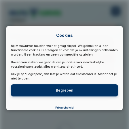
startpunt:
Cookies
eindpunt:
Bij MotoCurves houden we het graag simpel. We gebruiken alleen
functionele cookies. Die zorgen er voor dat jouw instellingen onthouden
worden. Geen tracking en geen commerciële capriolen.
Bereken Route
Reset Route
Bovendien maken we gebruik van je locatie voor noodzakelijke
voorzieningen, zodat alles werkt zoals het hoort.
Klik je op "Begrepen", dan laat je weten dat alles helder is. Meer hoef je
▲
niet te doen.
Begrepen
Privacybeleid