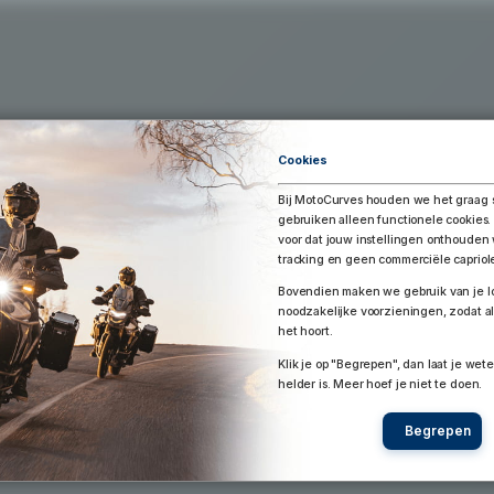
Exporteer Route
aar Google Earth / Maps
Route bewaren
Cookies
Bij MotoCurves houden we het graag 
gebruiken alleen functionele cookies.
voor dat jouw instellingen onthoude
tracking en geen commerciële capriol
Bovendien maken we gebruik van je lo
noodzakelijke voorzieningen, zodat al
het hoort.
Klik je op "Begrepen", dan laat je wete
helder is. Meer hoef je niet te doen.
Begrepen