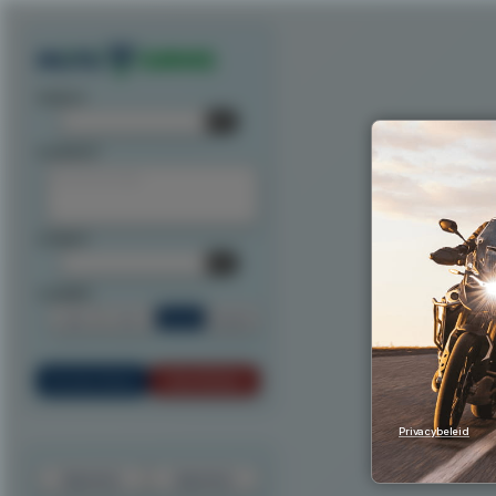
Exporteer route als track
Exporteer route als waypoints
Exporteer als ITN
Exporteer n
startpunt:
tussenpunt:
eindpunt:
routeoptie:
Snel
Kort
Scenic
Rondrit
Bereken Route
Reset Route
Privacybeleid
Exporteer
Importeer