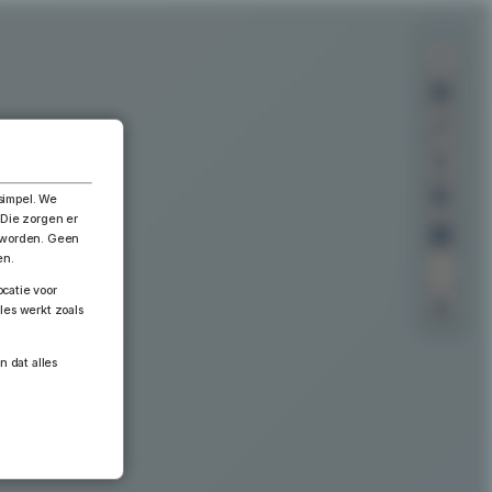
×
simpel. We
 Die zorgen er
n worden. Geen
en.
catie voor
les werkt zoals
n dat alles