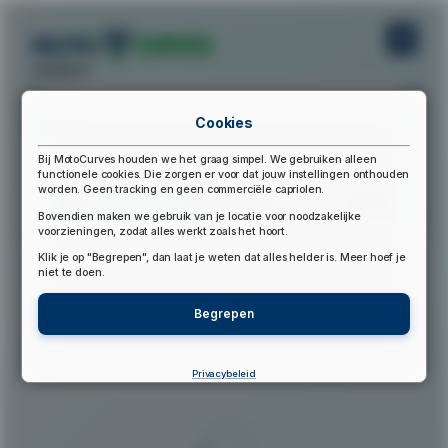
startpunt:
Cookies
eindpunt:
Bij MotoCurves houden we het graag simpel. We gebruiken alleen
functionele cookies. Die zorgen er voor dat jouw instellingen onthouden
worden. Geen tracking en geen commerciële capriolen.
Bereken Route
Reset Route
Bovendien maken we gebruik van je locatie voor noodzakelijke
voorzieningen, zodat alles werkt zoals het hoort.
Klik je op "Begrepen", dan laat je weten dat alles helder is. Meer hoef je
▲
niet te doen.
Begrepen
Privacybeleid