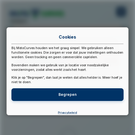
startpunt:
Cookies
eindpunt:
Bij MotoCurves houden we het graag simpel. We gebruiken alleen
functionele cookies. Die zorgen er voor dat jouw instellingen onthouden
worden. Geen tracking en geen commerciële capriolen.
Bereken Route
Reset Route
Bovendien maken we gebruik van je locatie voor noodzakelijke
voorzieningen, zodat alles werkt zoals het hoort.
Klik je op "Begrepen", dan laat je weten dat alles helder is. Meer hoef je
▲
niet te doen.
Begrepen
Privacybeleid