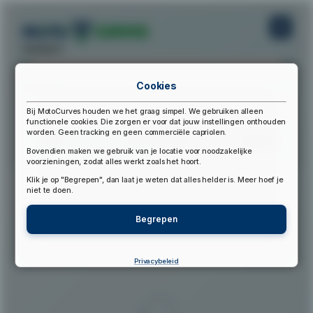
startpunt:
Cookies
eindpunt:
Bij MotoCurves houden we het graag simpel. We gebruiken alleen
functionele cookies. Die zorgen er voor dat jouw instellingen onthouden
worden. Geen tracking en geen commerciële capriolen.
Bereken Route
Reset Route
Bovendien maken we gebruik van je locatie voor noodzakelijke
voorzieningen, zodat alles werkt zoals het hoort.
Klik je op "Begrepen", dan laat je weten dat alles helder is. Meer hoef je
▲
niet te doen.
Begrepen
Privacybeleid