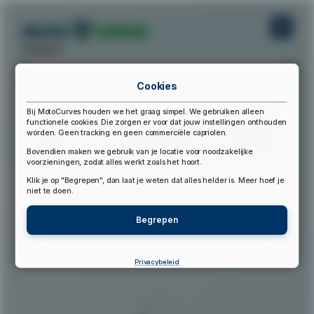
startpunt:
Cookies
eindpunt:
Bij MotoCurves houden we het graag simpel. We gebruiken alleen
functionele cookies. Die zorgen er voor dat jouw instellingen onthouden
worden. Geen tracking en geen commerciële capriolen.
Bereken Route
Reset Route
Bovendien maken we gebruik van je locatie voor noodzakelijke
voorzieningen, zodat alles werkt zoals het hoort.
Klik je op "Begrepen", dan laat je weten dat alles helder is. Meer hoef je
▲
niet te doen.
Begrepen
Privacybeleid